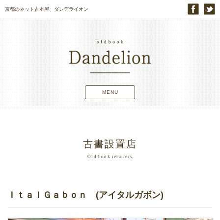
京都のネット古本屋、ダンデライオン
MENU
古書設置店
Old book retailers
ＩｔａｌＧａｂｏｎ (アイタルガボン)