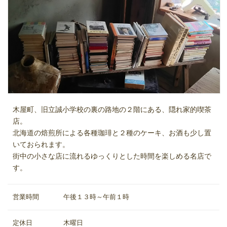
木屋町、旧立誠小学校の裏の路地の２階にある、隠れ家的喫茶
店。
北海道の焙煎所による各種珈琲と２種のケーキ、お酒も少し置
いておられます。
街中の小さな店に流れるゆっくりとした時間を楽しめる名店で
す。
営業時間
午後１３時～午前１時
定休日
木曜日