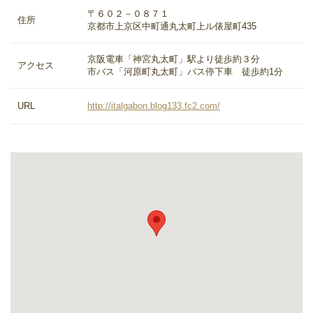
〒６０２－０８７１
住所
京都市上京区中町通丸太町上ル俵屋町435
京阪電車「神宮丸太町」駅より徒歩約３分
アクセス
市バス「河原町丸太町」バス停下車 徒歩約1分
URL
http://italgabon.blog133.fc2.com/